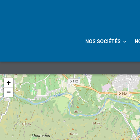
NOS SOCIÉTÉS
N
+
−