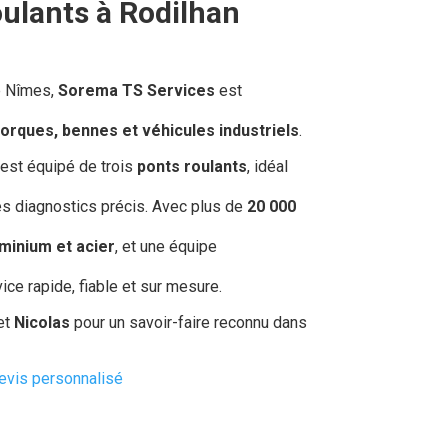
oulants à Rodilhan
e Nîmes,
Sorema TS Services
est
rques, bennes et véhicules industriels
.
est équipé de trois
ponts roulants
, idéal
les diagnostics précis. Avec plus de
20 000
minium et acier
, et une équipe
ce rapide, fiable et sur mesure.
et
Nicolas
pour un savoir-faire reconnu dans
evis personnalisé