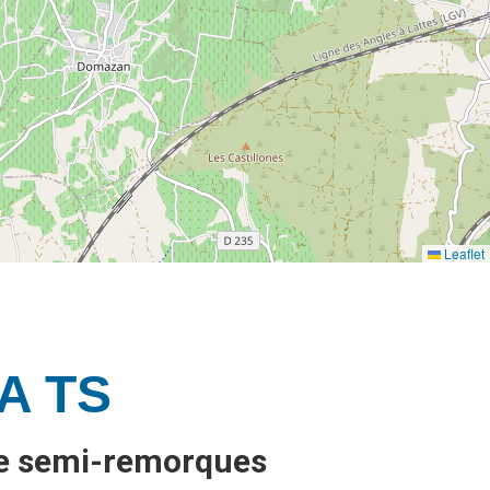
Leaflet
A TS
de semi-remorques