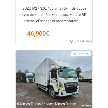
+ rehausse + porte universelle
ISUZU M27 3.0L 150 ch 375Nm de coupe
type paysagiste
avec benne arrière + rehausse + porte AR
universelleFreinage et pont renforcés...
46,900
€
il y a 4 mois
115 vues
Nîmes Trucks Services
,
Nîmes
,
France