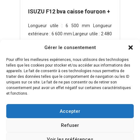
ISUZU F12 bva caisse fourgon +
hayon + porte latérale 12T /
Longueur utile : 6 500 mm Longueur
charge utile 4850 Kg
extérieure : 6 600 mm Largeur utile : 2 480
mm Largeur extérieure...
Gérer le consentement
89,000
€
Pour offrir les meilleures expériences, nous utilisons des technologies
telles que les cookies pour stocker et/ou accéder aux informations des
il y a 4 mois
appareils. Le fait de consentir à ces technologies nous permettra de
traiter des données telles que le comportement de navigation ou les ID
uniques sur ce site. Le fait de ne pas consentir ou de retirer son
consentement peut avoir un effet négatif sur certaines caractéristiques
et fonctions.
Accepter
Refuser
Voir les préférences