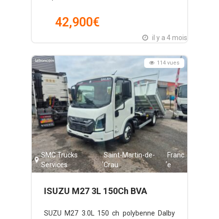
42,900
€
il y a 4 mois
114 vues
SMC Trucks
Saint-Martin-de-
Franc
,
,
Services
Crau
e
ISUZU M27 3L 150Ch BVA
Polybenne DALBY
SUZU M27 3.0L 150 ch polybenne Dalby