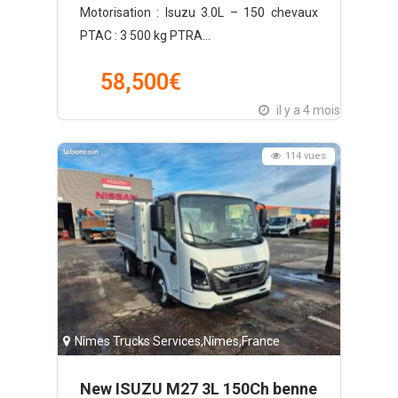
Motorisation : Isuzu 3.0L – 150 chevaux
PTAC : 3 500 kg PTRA...
58,500
€
il y a 4 mois
114 vues
Nîmes Trucks Services
,
Nîmes
,
France
New ISUZU M27 3L 150Ch benne