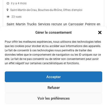
il y a 4 mois
Saint-Martin-de-Crau
,
Bouches-du-Rhône
,
Offres d'emploi
23 vues
Saint Martin Trucks Services recrute un Carrossier Peintre en
CDI à temps plein. Vous interviendrez sur des véhicules
Gérer le consentement
industriels au...
Pour offrir les meilleures expériences, nous utilisons des technologies telles
que les cookies pour stocker et/ou accéder aux informations des appareils.
Le fait de consentir à ces technologies nous permettra de traiter des
données telles que le comportement de navigation ou les ID uniques sur ce
site. Le fait de ne pas consentir ou de retirer son consentement peut avoir
un effet négatif sur certaines caractéristiques et fonctions.
Accepter
Refuser
Voir les préférences
Mentions Légales
•
Conditions Générales de Ventes
•
Politique de Confidentialités
•
Site Réalisé par ABTEL