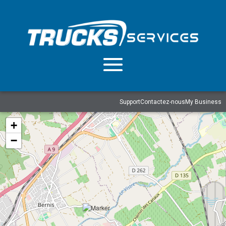
Support
Contactez-nous
My Business
+
−