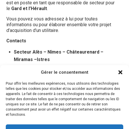
est en poste en tant que responsable de secteur pour
le
Gard et l’Hérault
.
Vous pouvez vous adressez à lui pour toutes
informations ou pour élaborer ensemble votre projet
d’acquisition d’un utilitaire.
Contacts
Secteur Alès – Nîmes – Châteaurenard –
Miramas –Istres
Gérer le consentement
Isabelle Bouzige
Tél: 06 46 04 60 29
Pour offrir les meilleures expériences, nous utilisons des technologies
Email:
vendeurisuzu2@trucks-services.fr
telles que les cookies pour stocker et/ou accéder aux informations des
appareils. Le fait de consentir à ces technologies nous permettra de
Saint Martin Trucks Services
traiter des données telles que le comportement de navigation ou les ID
Zl le Bois de Leuze
uniques sur ce site. Le fait de ne pas consentir ou de retirer son
23 Avenue Marie Curie
consentement peut avoir un effet négatif sur certaines caractéristiques
13310 Saint Martin de Crau
et fonctions.
Tél : 04 90 18 92 70