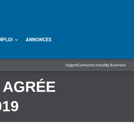
MPLOI
ANNONCES
Support
Contactez-nous
My Business
S AGRÉE
019