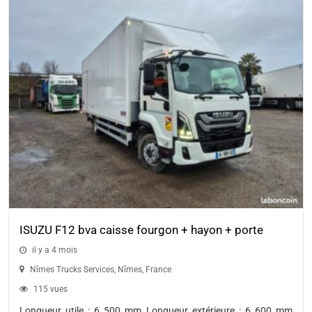
ISUZU F12 bva caisse fourgon + hayon + porte
latérale 12T / charge utile 4850 Kg
il y a 4 mois
Nîmes Trucks Services
,
Nîmes
,
France
115 vues
Longueur utile : 6 500 mm Longueur extérieure : 6 600 mm