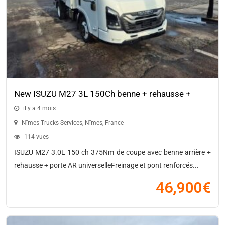
New ISUZU M27 3L 150Ch benne + rehausse +
porte universelle type paysagiste
il y a 4 mois
Nîmes Trucks Services
,
Nîmes
,
France
114 vues
ISUZU M27 3.0L 150 ch 375Nm de coupe avec benne arrière +
rehausse + porte AR universelleFreinage et pont renforcés...
46,900
€