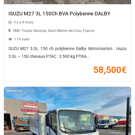
ISUZU M27 3L 150Ch BVA Polybenne DALBY
il y a 4 mois
SMC Trucks Services
,
Saint-Martin-de-Crau
,
France
114 vues
SUZU M27 3.0L 150 ch polybenne Dalby Motorisation : Isuzu
3.0L – 150 chevaux PTAC : 3 500 kg PTRA...
58,500
€